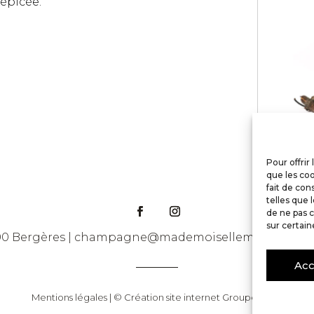
épicée.
Pour offrir
que les coo
fait de con
telles que 
de ne pas c
sur certain
00 Bergères |
champagne@mademoisellemargo.fr
|
03
Acc
Mentions légales
| ©
Création site internet
Groupe Écho