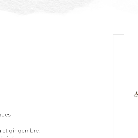
ques.
an et gingembre.